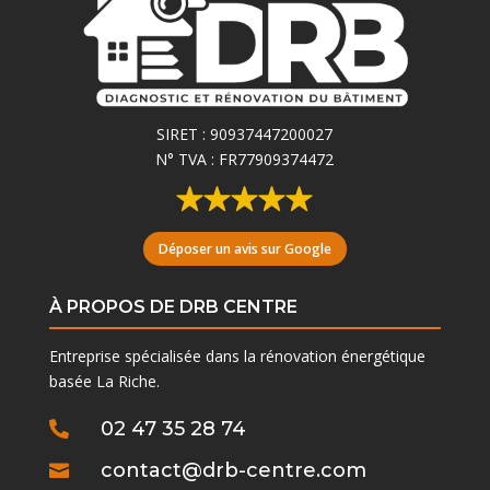
SIRET :
90937447200027
N° TVA : FR77909374472
Déposer un avis sur Google
À PROPOS DE DRB CENTRE
Entreprise spécialisée dans la rénovation énergétique
basée La Riche.
02 47 35 28 74

contact@drb-centre.com
